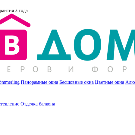
рантия 3 года
ömmerling
Панорамные окна
Бесшовные окна
Цветные окна
Алю
стекление
Отделка балкона