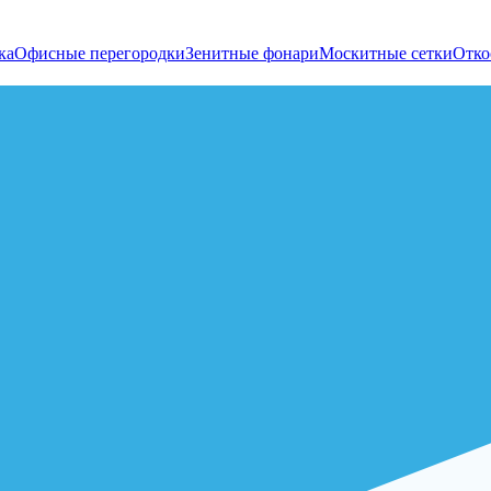
ка
Офисные перегородки
Зенитные фонари
Москитные сетки
Отко