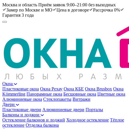
Москва и область
Приём заявок 9:00–21:00 без выходных
Замер по Москве и МО
Цена в договоре
Рассрочка 0%
Гарантия 3 года
Окна
Пластиковые окна
Окна Рехау
Окна КБЕ
Окна Brusbox
Окна
Kömmerling
Панорамные окна
Бесшовные окна
Цветные окна
Алюминиевые окна
Стеклопакеты
Витражи
Двери
Пластиковые двери
Алюминиевые двери
Порталы
Балконы и лоджии
Остекление балконов и лоджий
Холодное остекление
Тёплое
остекление
Отделка балкона