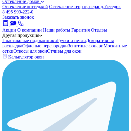
Остекление домов
Остекление коттеджей
Остекление террас, веранд, беседок
8 495 999-222-0
Заказать звонок
Акции
О компании
Наши работы
Гарантия
Отзывы
Другая продукция
Пластиковые подоконники
Ручки и петли
Декоративная
раскладка
Офисные перегородки
Зенитные фонари
Москитные
сетки
Откосы для окон
Отливы для окон
Калькулятор окон