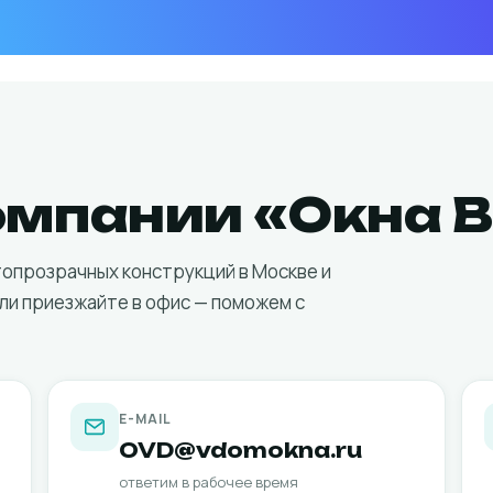
омпании «Окна 
опрозрачных конструкций в Москве и
или приезжайте в офис — поможем с
E-MAIL
OVD@vdomokna.ru
ответим в рабочее время