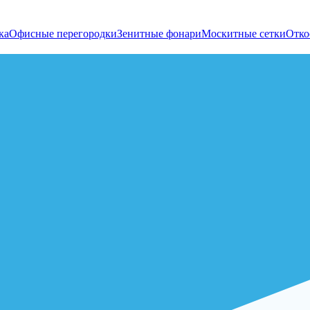
ка
Офисные перегородки
Зенитные фонари
Москитные сетки
Отко