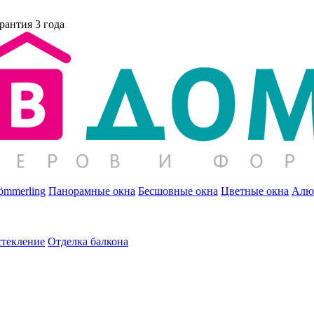
рантия 3 года
ömmerling
Панорамные окна
Бесшовные окна
Цветные окна
Алю
стекление
Отделка балкона