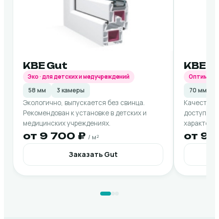
KBE Gut
KBE M
Эко · для детских и медучреждений
Оптималь
58 мм
3 камеры
70 мм
Экологично, выпускается без свинца.
Качество 
Рекомендован к установке в детских и
доступной
медицинских учреждениях.
характерис
от 9 700 ₽
от 9 
/ м²
Заказать Gut