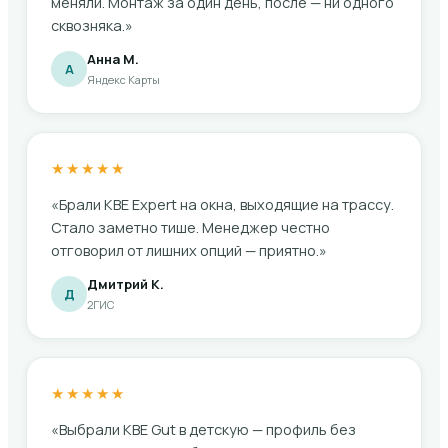
меняли. Монтаж за один день, после — ни одного
сквозняка.»
Анна М.
А
Яндекс Карты
★★★★★
«Брали KBE Expert на окна, выходящие на трассу.
Стало заметно тише. Менеджер честно
отговорил от лишних опций — приятно.»
Дмитрий К.
Д
2ГИС
★★★★★
«Выбрали KBE Gut в детскую — профиль без