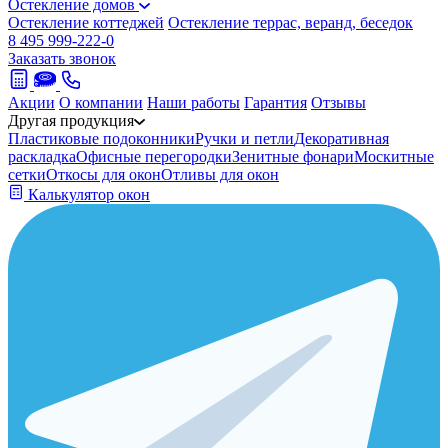
Остекление домов
Остекление коттеджей
Остекление террас, веранд, беседок
8 495 999-222-0
Заказать звонок
Акции
О компании
Наши работы
Гарантия
Отзывы
Другая продукция
Пластиковые подоконники
Ручки и петли
Декоративная
раскладка
Офисные перегородки
Зенитные фонари
Москитные
сетки
Откосы для окон
Отливы для окон
Калькулятор окон