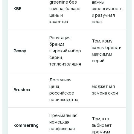
greenline без
важны
KBE
свинца, баланс
экологичность
цены и
и разумная
качества
цена
Репутация
Тем, кому
бренда,
важны бренд и
Рехау
широкий выбор
максимум
серий,
серий
теплоизоляция
Доступная
цена,
Бюджетная
Brusbox
российское
замена окон
производство
Премиальная
Тем, кто
немецкая
Kömmerling
выбирает
профильная
премиум