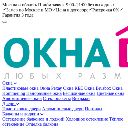
Москва и область
Приём заявок 9:00–21:00 без выходных
Замер по Москве и МО
Цена в договоре
Рассрочка 0%
Гарантия 3 года
Окна
Пластиковые окна
Окна Рехау
Окна КБЕ
Окна Brusbox
Окна
Kömmerling
Панорамные окна
Бесшовные окна
Цветные окна
Алюминиевые окна
Стеклопакеты
Витражи
Двери
Пластиковые двери
Алюминиевые двери
Порталы
Балконы и лоджии
Остекление балконов и лоджий
Холодное остекление
Тёплое
остекление
Отделка балкона