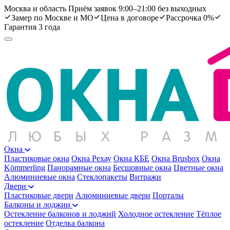
Москва и область
Приём заявок 9:00–21:00 без выходных
Замер по Москве и МО
Цена в договоре
Рассрочка 0%
Гарантия 3 года
Окна
Пластиковые окна
Окна Рехау
Окна КБЕ
Окна Brusbox
Окна
Kömmerling
Панорамные окна
Бесшовные окна
Цветные окна
Алюминиевые окна
Стеклопакеты
Витражи
Двери
Пластиковые двери
Алюминиевые двери
Порталы
Балконы и лоджии
Остекление балконов и лоджий
Холодное остекление
Тёплое
остекление
Отделка балкона