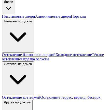
Двери
Пластиковые двери
Алюминиевые двери
Порталы
Балконы и лоджии
Остекление балконов и лоджий
Холодное остекление
Тёплое
остекление
Отделка балкона
Остекление домов
Остекление коттеджей
Остекление террас, веранд, беседок
Другая продукция