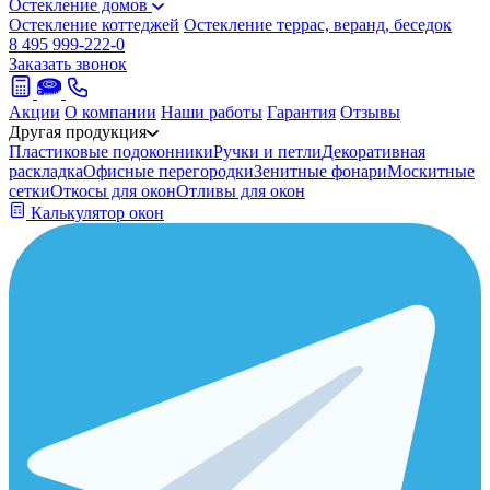
Остекление домов
Остекление коттеджей
Остекление террас, веранд, беседок
8 495 999-222-0
Заказать звонок
Акции
О компании
Наши работы
Гарантия
Отзывы
Другая продукция
Пластиковые подоконники
Ручки и петли
Декоративная
раскладка
Офисные перегородки
Зенитные фонари
Москитные
сетки
Откосы для окон
Отливы для окон
Калькулятор окон