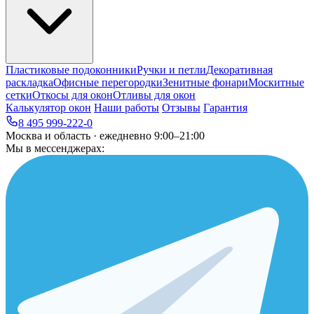
Пластиковые подоконники
Ручки и петли
Декоративная
раскладка
Офисные перегородки
Зенитные фонари
Москитные
сетки
Откосы для окон
Отливы для окон
Калькулятор окон
Наши работы
Отзывы
Гарантия
8 495 999-222-0
Москва и область · ежедневно 9:00–21:00
Мы в мессенджерах: