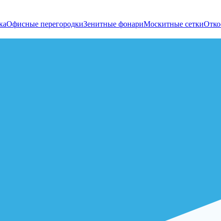
ка
Офисные перегородки
Зенитные фонари
Москитные сетки
Отко