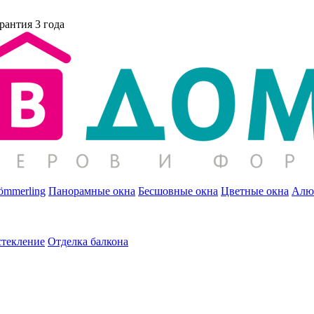
рантия 3 года
ömmerling
Панорамные окна
Бесшовные окна
Цветные окна
Алю
стекление
Отделка балкона