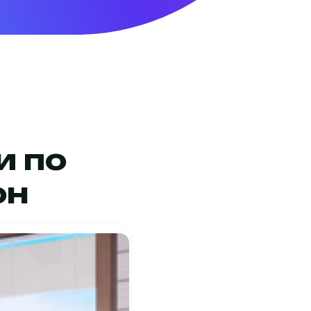
и по
он