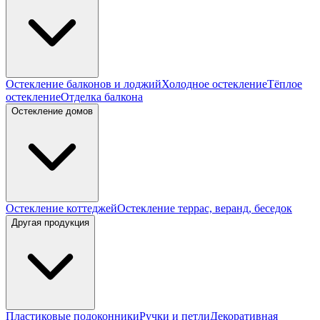
Остекление балконов и лоджий
Холодное остекление
Тёплое
остекление
Отделка балкона
Остекление домов
Остекление коттеджей
Остекление террас, веранд, беседок
Другая продукция
Пластиковые подоконники
Ручки и петли
Декоративная