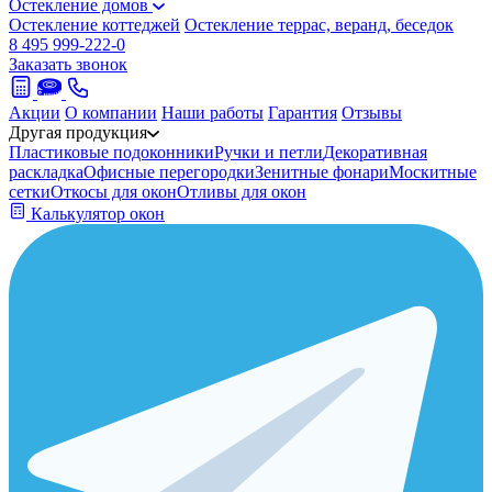
Остекление домов
Остекление коттеджей
Остекление террас, веранд, беседок
8 495 999-222-0
Заказать звонок
Акции
О компании
Наши работы
Гарантия
Отзывы
Другая продукция
Пластиковые подоконники
Ручки и петли
Декоративная
раскладка
Офисные перегородки
Зенитные фонари
Москитные
сетки
Откосы для окон
Отливы для окон
Калькулятор окон