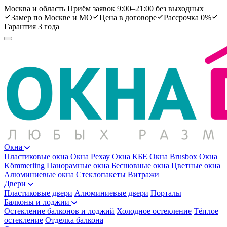
Москва и область
Приём заявок 9:00–21:00 без выходных
Замер по Москве и МО
Цена в договоре
Рассрочка 0%
Гарантия 3 года
Окна
Пластиковые окна
Окна Рехау
Окна КБЕ
Окна Brusbox
Окна
Kömmerling
Панорамные окна
Бесшовные окна
Цветные окна
Алюминиевые окна
Стеклопакеты
Витражи
Двери
Пластиковые двери
Алюминиевые двери
Порталы
Балконы и лоджии
Остекление балконов и лоджий
Холодное остекление
Тёплое
остекление
Отделка балкона